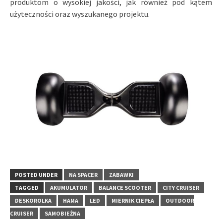
produktom o wysokiej jakości, jak również pod kątem
użyteczności oraz wyszukanego projektu.
POSTED UNDER
NA SPACER
ZABAWKI
TAGGED
AKUMULATOR
BALANCE SCOOTER
CITY CRUISER
DESKOROLKA
HAMA
LED
MIERNIK CIEPŁA
OUTDOOR
CRUISER
SAMOBIEŻNA