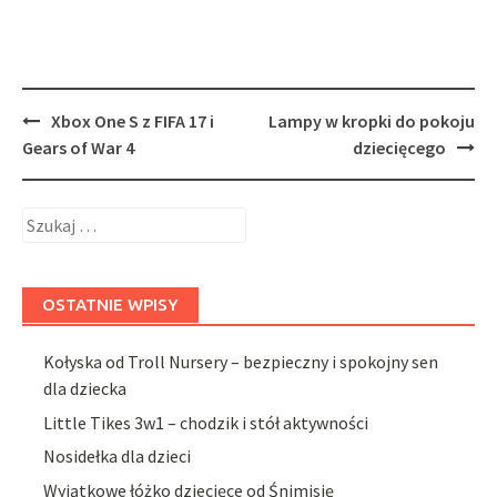
Post
Xbox One S z FIFA 17 i
Lampy w kropki do pokoju
navigation
Gears of War 4
dziecięcego
Szukaj:
OSTATNIE WPISY
Kołyska od Troll Nursery – bezpieczny i spokojny sen
dla dziecka
Little Tikes 3w1 – chodzik i stół aktywności
Nosidełka dla dzieci
Wyjątkowe łóżko dziecięce od Śnimisię