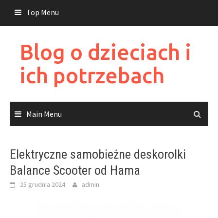
Skip
Top Menu
to
content
Blog o dzieciach i
ich potrzebach
Main Menu
Elektryczne samobieżne deskorolki
Balance Scooter od Hama
25 grudnia 2024
admin