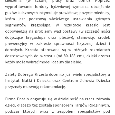
siedzenia (w szkole, pracy oraz domu). Poprzez
wyprofilowanie lordozy lędźwiowej wymusza obciążenie
guzów kulszowych i stymuluje prawidłową pozycję miednicy,
która jest podstawą właściwego ustawienia górnych
segmentów kręgosłupa. W rezultacie krzesło jest
odpowiedzią na problemy wad postawy (w szczególności
dotyczące kręgosłupa oraz pleców), stanowiąc środek
prewencyjny w zakresie sprawności fizycznej dzieci i
dorosłych. Krzesła oferowane są w różnych rozmiarach
dostosowanych do wzrostu (od 80-188 cm), dzięki czemu
każdy może wybrać model idealny dla siebie.
Zalety Dobrego Krzesła doceniło już wielu specjalistów, a
Instytut Matki i Dziecka oraz Centrum Zdrowia Dziecka
przyznały mu swoją rekomendację.
Firma Entelo angażuje się w działalność na rzecz zdrowia
dzieci, dlatego też została sponsorem Targów Rodzinnych,
podczas których wraz z zespołem specjalistów pod