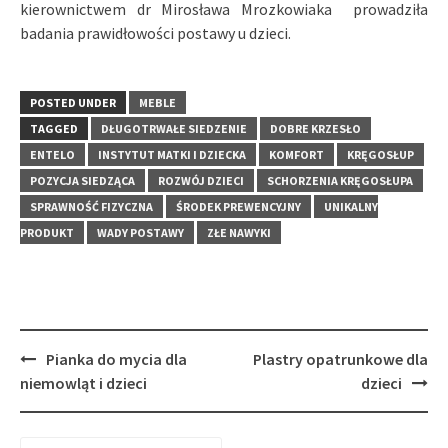
kierownictwem dr Mirosława Mrozkowiaka prowadziła
badania prawidłowości postawy u dzieci.
POSTED UNDER
MEBLE
TAGGED
DŁUGOTRWAŁE SIEDZENIE
DOBRE KRZESŁO
ENTELO
INSTYTUT MATKI I DZIECKA
KOMFORT
KRĘGOSŁUP
POZYCJA SIEDZĄCA
ROZWÓJ DZIECI
SCHORZENIA KRĘGOSŁUPA
SPRAWNOŚĆ FIZYCZNA
ŚRODEK PREWENCYJNY
UNIKALNY
PRODUKT
WADY POSTAWY
ZŁE NAWYKI
Post
Pianka do mycia dla
Plastry opatrunkowe dla
navigation
niemowląt i dzieci
dzieci
Szukaj: