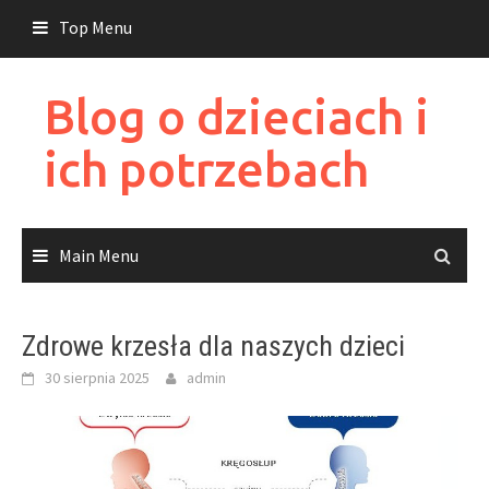
Skip
Top Menu
to
content
Blog o dzieciach i
ich potrzebach
Main Menu
Zdrowe krzesła dla naszych dzieci
30 sierpnia 2025
admin