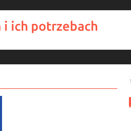
 i ich potrzebach
S